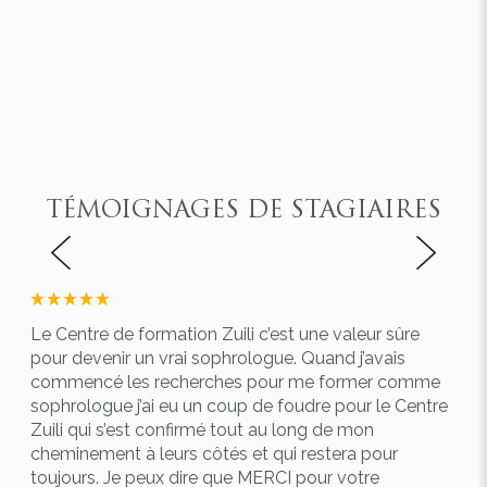
TÉMOIGNAGES DE STAGIAIRES
Le Centre de formation Zuili c’est une valeur sûre
Le 
une
pour devenir un vrai sophrologue. Quand j’avais
d’h
commencé les recherches pour me former comme
et 
sophrologue j’ai eu un coup de foudre pour le Centre
cohé
 et
Zuili qui s’est confirmé tout au long de mon
pre
dans
cheminement à leurs côtés et qui restera pour
ouv
r !
toujours. Je peux dire que MERCI pour votre
rec