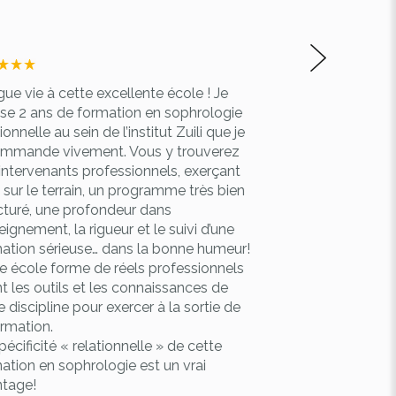
ue vie à cette excellente école ! Je
Bonjour,
lise 2 ans de formation en sophrologie
Excellente école 
ionnelle au sein de l’institut Zuili que je
Très grande qual
mmande vivement. Vous y trouverez
proposé et des f
intervenants professionnels, exerçant
De plus, très bel
 sur le terrain, un programme très bien
en groupe.
cturé, une profondeur dans
Super école à cons
seignement, la rigueur et le suivi d’une
Marc
ation sérieuse… dans la bonne humeur!
Marc RUBIO
e école forme de réels professionnels
t les outils et les connaissances de
e discipline pour exercer à la sortie de
ormation.
pécificité « relationnelle » de cette
ation en sophrologie est un vrai
tage!