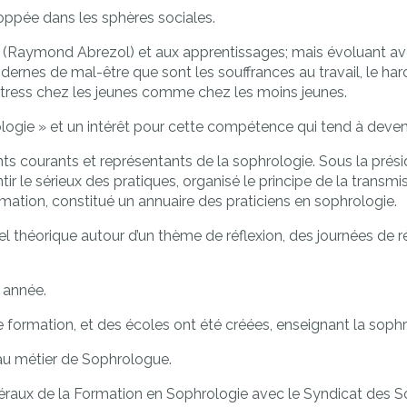
oppée dans les sphères sociales.
ts (Raymond Abrezol) et aux apprentissages; mais évoluant ave
rnes de mal-être que sont les souffrances au travail, le harc
 stress chez les jeunes comme chez les moins jeunes.
ogie » et un intérêt pour cette compétence qui tend à deveni
nts courants et représentants de la sophrologie. Sous la prés
ir le sérieux des pratiques, organisé le principe de la transm
rmation, constitué un
annuaire des praticiens en sophrologie
.
 théorique autour d’un thème de réflexion, des journées de ré
 année.
 formation, et des écoles ont été créées, enseignant la sophr
 au métier de Sophrologue.
néraux de la Formation en Sophrologie avec le Syndicat des S