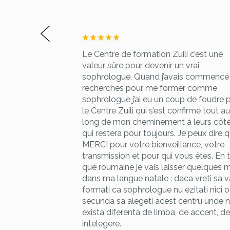
 de qualité. Les
Le Centre de formation Zuili c’est une
ent bien pensés,
valeur sûre pour devenir un vrai
uhait de fournir
sophrologue. Quand j’avais commencé 
 formateurs très
recherches pour me former comme
érimentée!!! Une
sophrologue j’ai eu un coup de foudre 
ète et surtout
le Centre Zuili qui s’est confirmé tout au
 !!! Tout cela
long de mon cheminement à leurs côté
nt agréable et
qui restera pour toujours. Je peux dire 
ut est réuni pour
MERCI pour votre bienveillance, votre
 et être
transmission et pour qui vous êtes. En 
que roumaine je vais laisser quelques 
 !
dans ma langue natale : daca vreti sa v
formati ca sophrologue nu ezitati nici o
secunda sa alegeti acest centru unde 
exista diferenta de limba, de accent, de
intelegere.