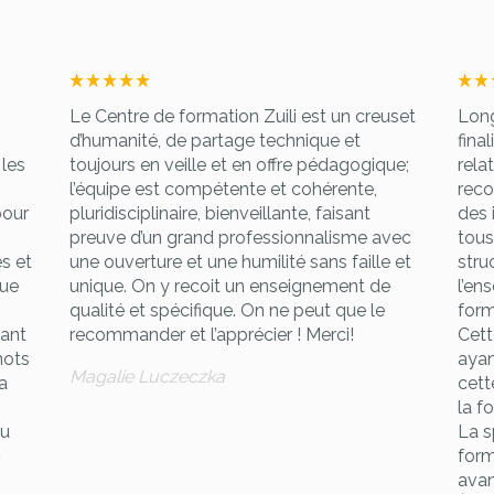
Le Centre de formation Zuili est un creuset
Long
d’humanité, de partage technique et
fina
les
toujours en veille et en offre pédagogique;
relat
l’équipe est compétente et cohérente,
reco
pour
pluridisciplinaire, bienveillante, faisant
des 
preuve d’un grand professionnalisme avec
tous
s et
une ouverture et une humilité sans faille et
stru
que
unique. On y recoit un enseignement de
l’en
qualité et spécifique. On ne peut que le
form
tant
recommander et l’apprécier ! Merci!
Cett
mots
ayan
Magalie Luczeczka
a
cett
la f
nu
La s
form
avan