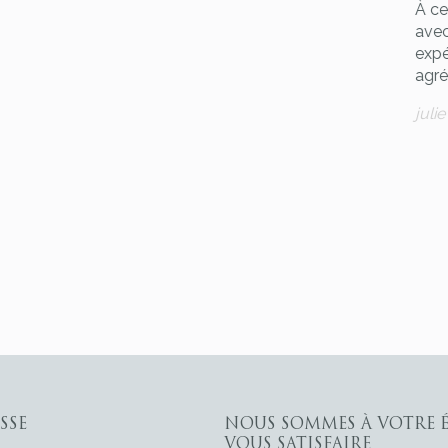
À cel
avec
expé
agré
juli
SSE
NOUS SOMMES À VOTRE 
VOUS SATISFAIRE