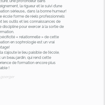
cturé, une profondeur dans
Super école à cons
seignement, la rigueur et le suivi d’une
Marc
ation sérieuse… dans la bonne humeur!
Marc RUBIO
e école forme de réels professionnels
t les outils et les connaissances de
e discipline pour exercer à la sortie de
ormation.
pécificité « relationnelle » de cette
ation en sophrologie est un vrai
tage!
a s’ajoute le lieu paisible de l’école,
 un beau jardin, qui rend cette
rience de formation encore plus
able !
e goerger