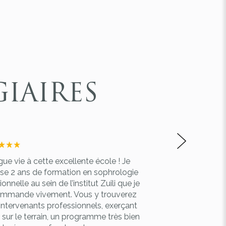
IAIRES
ue vie à cette excellente école ! Je
Bonjour,
lise 2 ans de formation en sophrologie
Excellente école 
ionnelle au sein de l’institut Zuili que je
Très grande qual
mmande vivement. Vous y trouverez
proposé et des f
intervenants professionnels, exerçant
De plus, très bel
 sur le terrain, un programme très bien
en groupe.