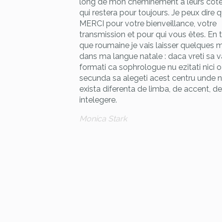
 !!! Tout cela
long de mon cheminement à leurs côté
nt agréable et
qui restera pour toujours. Je peux dire 
ut est réuni pour
MERCI pour votre bienveillance, votre
 et être
transmission et pour qui vous êtes. En 
que roumaine je vais laisser quelques 
 !
dans ma langue natale : daca vreti sa v
formati ca sophrologue nu ezitati nici o
secunda sa alegeti acest centru unde 
exista diferenta de limba, de accent, de
intelegere.
Monica Stark