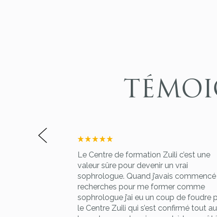
TÉMOI
 de qualité. Les
Le Centre de formation Zuili c’est une
ent bien pensés,
valeur sûre pour devenir un vrai
uhait de fournir
sophrologue. Quand j’avais commencé 
 formateurs très
recherches pour me former comme
érimentée!!! Une
sophrologue j’ai eu un coup de foudre 
ète et surtout
le Centre Zuili qui s’est confirmé tout au