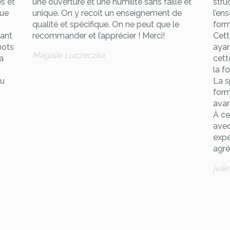
s et
une ouverture et une humilité sans faille et
stru
que
unique. On y recoit un enseignement de
l’en
qualité et spécifique. On ne peut que le
form
tant
recommander et l’apprécier ! Merci!
Cett
mots
ayan
Magalie Luczeczka
a
cett
la f
nu
La s
form
avan
À cel
avec
expé
agré
juli